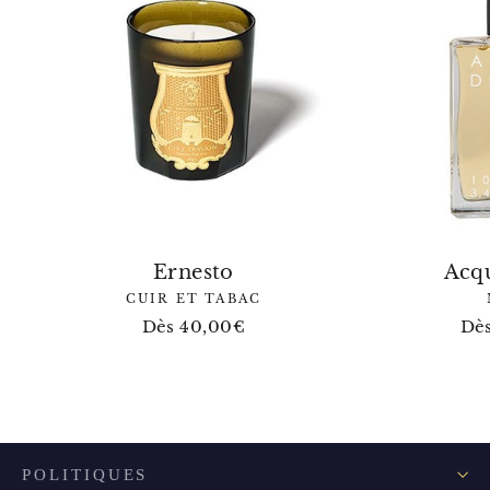
Ernesto
Acqu
CUIR ET TABAC
Dès 40,00€
Dè
POLITIQUES