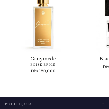
Ganymède
Bla
BOISÉ ÉPICÉ
Dè
Dès 120,00€
POLITIQUES