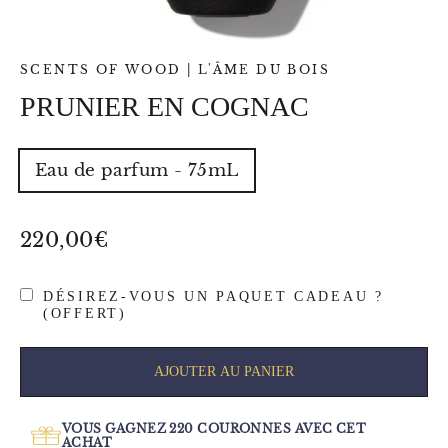
SCENTS OF WOOD | L'ÂME DU BOIS
PRUNIER EN COGNAC
TYPE
Eau de parfum - 75mL
-
VOLUME
-
POIDS
Prix
220,00€
régulier
DÉSIREZ-VOUS UN PAQUET CADEAU ?
(OFFERT)
AJOUTER AU PANIER
VOUS GAGNEZ
220
COURONNES AVEC CET
ACHAT