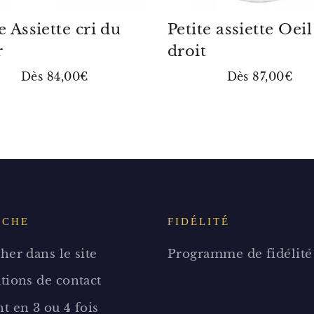
e Assiette cri du
Petite assiette Oeil
r
droit
Dès 84,00€
Dès 87,00€
RCHE
FIDÉLITÉ
her dans le site
Programme de fidélité
tions de contact
t en 3 ou 4 fois