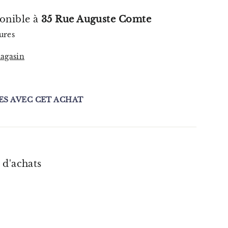
ponible à
35 Rue Auguste Comte
ures
magasin
S AVEC CET ACHAT
 d'achats