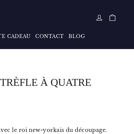
PANIE
SE CONNE
TE CADEAU
CONTACT
BLOG
 TRÈFLE À QUATRE
avec le roi new-yorkais du découpage.