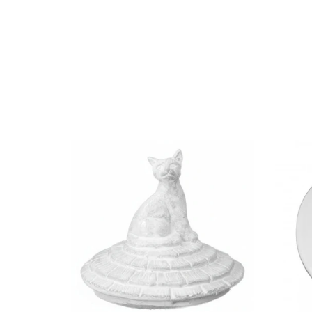
Petite assiette Trèfle à
quatre feuilles
Dès 93,00€