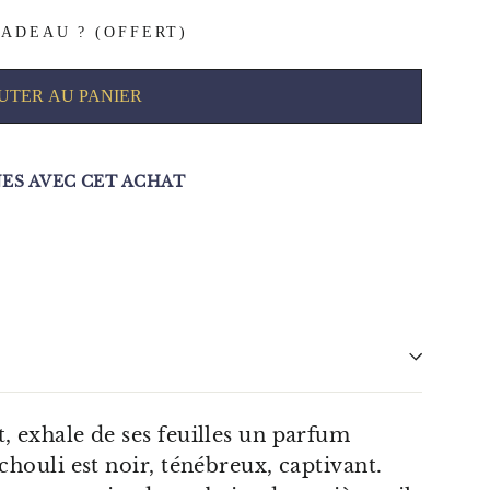
ADEAU ? (OFFERT)
UTER AU PANIER
S AVEC CET ACHAT
t, exhale de ses feuilles un parfum
tchouli est noir, ténébreux, captivant.