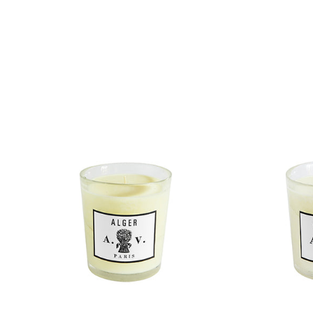
Kobé - Bougie parfumée
Dès 80,00€