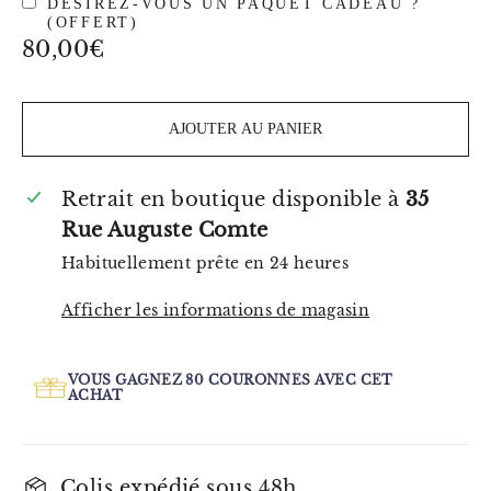
DÉSIREZ-VOUS UN PAQUET CADEAU ?
(OFFERT)
Prix
80,00€
régulier
AJOUTER AU PANIER
Retrait en boutique disponible à
35
Rue Auguste Comte
Habituellement prête en 24 heures
Afficher les informations de magasin
VOUS GAGNEZ
80
COURONNES AVEC CET
ACHAT
Colis expédié sous 48h