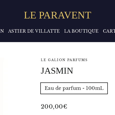
LE PARAVENT
ON
ASTIER DE VILLATTE
LA BOUTIQUE
CAR
LE GALION PARFUMS
JASMIN
TYPE
Eau de parfum - 100mL
-
VOLUME
-
POIDS
Prix
200,00€
régulier