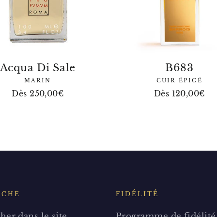
Acqua Di Sale
B683
MARIN
CUIR ÉPICÉ
Dès 250,00€
Dès 120,00€
RCHE
FIDÉLITÉ
her dans le site
Programme de fidélité