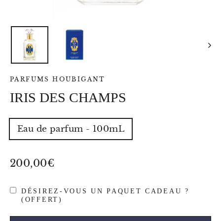
PARFUMS HOUBIGANT
IRIS DES CHAMPS
TYPE
Eau de parfum - 100mL
-
VOLUME
-
POIDS
Prix
200,00€
régulier
DÉSIREZ-VOUS UN PAQUET CADEAU ?
(OFFERT)