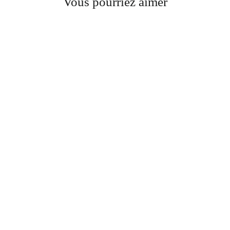
Vous pourriez aimer
Iris des Champs
Dès 200,00€