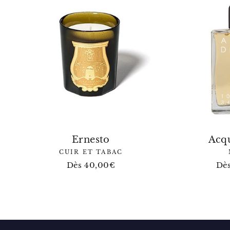
Ernesto
Acqu
CUIR ET TABAC
Dès 40,00€
Dè