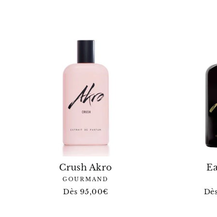
Dès 220,00€
Crush Akro
Ea
GOURMAND
Dès 95,00€
Dè