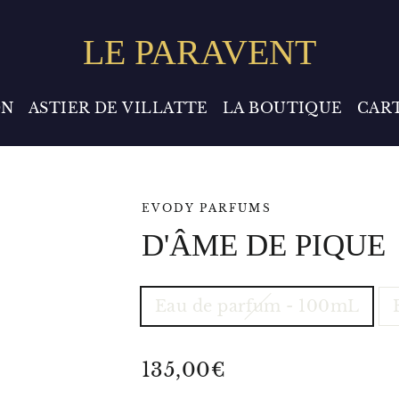
LE PARAVENT
ON
ASTIER DE VILLATTE
LA BOUTIQUE
CAR
EVODY PARFUMS
D'ÂME DE PIQUE
TYPE
Eau de parfum - 100mL
-
VOLUME
-
POIDS
Prix
135,00€
régulier