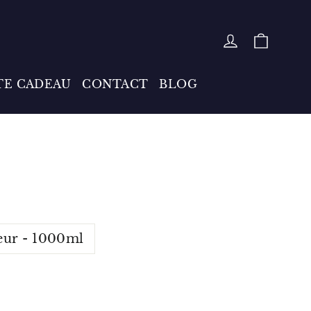
PANIE
SE CONNE
TE CADEAU
CONTACT
BLOG
eur - 1000ml