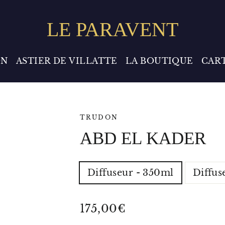
LE PARAVENT
ON
ASTIER DE VILLATTE
LA BOUTIQUE
CAR
TRUDON
ABD EL KADER
TYPE
Diffuseur - 350ml
Diffus
-
VOLUME
-
POIDS
Prix
175,00€
régulier