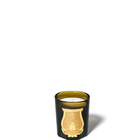
Abd El Kader
THÉ À LA MENTHE
Dès 175,00€