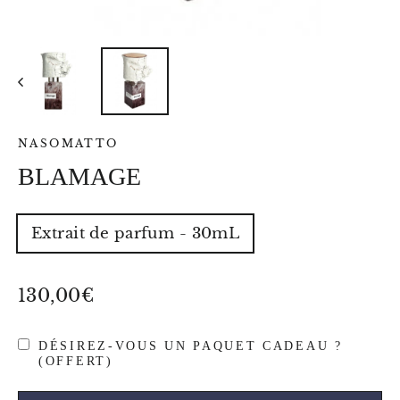
NASOMATTO
BLAMAGE
TYPE
Extrait de parfum - 30mL
-
VOLUME
-
POIDS
Prix
130,00€
régulier
DÉSIREZ-VOUS UN PAQUET CADEAU ?
(OFFERT)