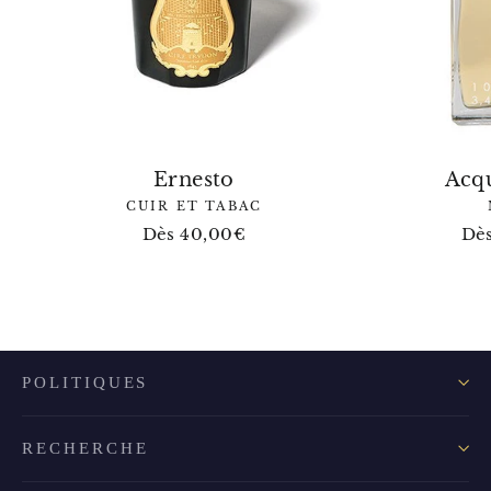
Ernesto
Acqu
CUIR ET TABAC
Dès 40,00€
Dè
POLITIQUES
RECHERCHE