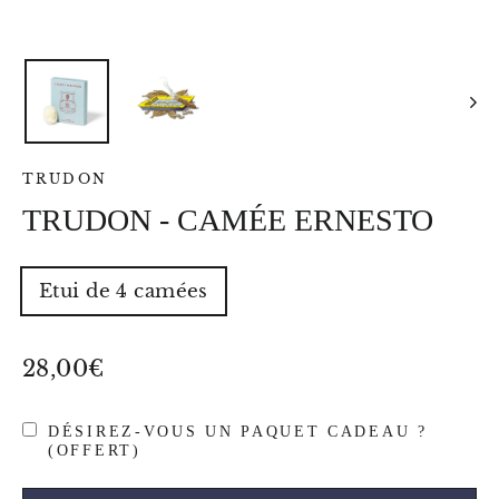
TRUDON
TRUDON - CAMÉE ERNESTO
TYPE
Etui de 4 camées
-
VOLUME
-
POIDS
Prix
28,00€
régulier
DÉSIREZ-VOUS UN PAQUET CADEAU ?
(OFFERT)