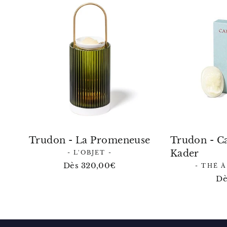
Trudon - La Promeneuse
Trudon - C
Kader
- L'OBJET -
Dès 320,00€
- THÉ 
Dè